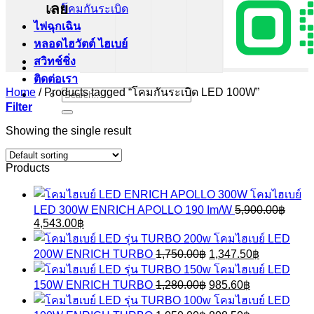
เลย
โคมกันระเบิด
ไฟฉุกเฉิน
หลอดไฮวัตต์ ไฮเบย์
สวิทช์ชิ่ง
ติดต่อเรา
Home
/
Products tagged “โคมกันระเบิด LED 100W”
Search
for:
Filter
Showing the single result
Products
โคมไฮเบย์
LED 300W ENRICH APOLLO 190 Im/W
5,900.00
฿
Original
Current
4,543.00
฿
price
price
โคมไฮเบย์ LED
was:
is:
Original
Current
200W ENRICH TURBO
1,750.00
฿
1,347.50
฿
5,900.00฿.
4,543.00฿.
price
price
โคมไฮเบย์ LED
was:
is:
Original
Current
150W ENRICH TURBO
1,280.00
฿
985.60
฿
1,750.00฿.
1,347.50฿.
price
price
โคมไฮเบย์ LED
was:
is: