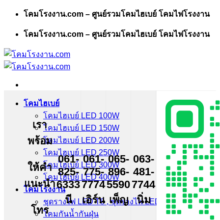
Skip
โคมโรงงาน.com – ศูนย์รวมโคมไฮเบย์ โคมไฟโรงงาน
to
content
โคมโรงงาน.com – ศูนย์รวมโคมไฮเบย์ โคมไฟโรงงาน
โคมไฮเบย์
โคมไฮเบย์ LED 100W
เรา
โคมไฮเบย์ LED 150W
พร้อม
โคมไฮเบย์ LED 200W
โคมไฮเบย์ LED 250W
061-
061-
065-
063-
โคมไฮเบย์ LED 300W
ให้คำ
825-
775-
896-
481-
โคมไฮเบย์ LED 400W
แนะนำ
6333
7774
5590
7744
โคมโรงงาน
นี
เอิร์น
เพ็ญ
นิ่ม
ชุดรางไฟ LED T8 , ชุดรางไฟ LED T5
โทร
โคมกันน้ำกันฝุ่น