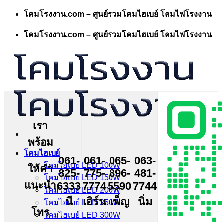
Skip
โคมโรงงาน.com – ศูนย์รวมโคมไฮเบย์ โคมไฟโรงงาน
to
content
โคมโรงงาน.com – ศูนย์รวมโคมไฮเบย์ โคมไฟโรงงาน
เรา
พร้อม
โคมไฮเบย์
061-
061-
065-
063-
โคมไฮเบย์ LED 100W
ให้คำ
825-
775-
896-
481-
โคมไฮเบย์ LED 150W
แนะนำ
6333
7774
5590
7744
โคมไฮเบย์ LED 200W
นี
เอิร์น
เพ็ญ
นิ่ม
โคมไฮเบย์ LED 250W
โทร
โคมไฮเบย์ LED 300W