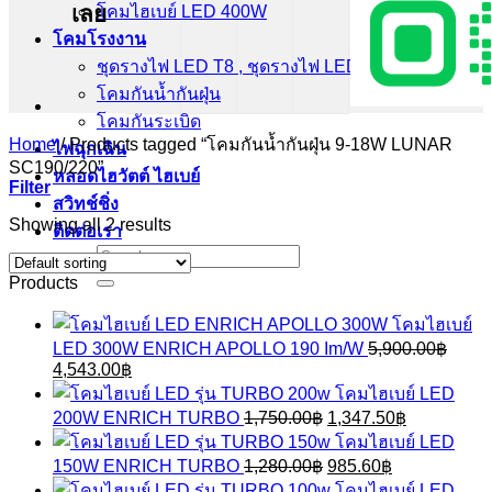
เลย
โคมไฮเบย์ LED 400W
โคมโรงงาน
ชุดรางไฟ LED T8 , ชุดรางไฟ LED T5
โคมกันน้ำกันฝุ่น
โคมกันระเบิด
Home
/
Products tagged “โคมกันน้ำกันฝุ่น 9-18W LUNAR
ไฟฉุกเฉิน
SC190/220”
หลอดไฮวัตต์ ไฮเบย์
Filter
สวิทช์ชิ่ง
Showing all 2 results
ติดต่อเรา
Search
for:
Products
โคมไฮเบย์
LED 300W ENRICH APOLLO 190 Im/W
5,900.00
฿
Original
Current
4,543.00
฿
price
price
โคมไฮเบย์ LED
was:
is:
Original
Current
200W ENRICH TURBO
1,750.00
฿
1,347.50
฿
5,900.00฿.
4,543.00฿.
price
price
โคมไฮเบย์ LED
was:
is:
Original
Current
150W ENRICH TURBO
1,280.00
฿
985.60
฿
1,750.00฿.
1,347.50฿.
price
price
โคมไฮเบย์ LED