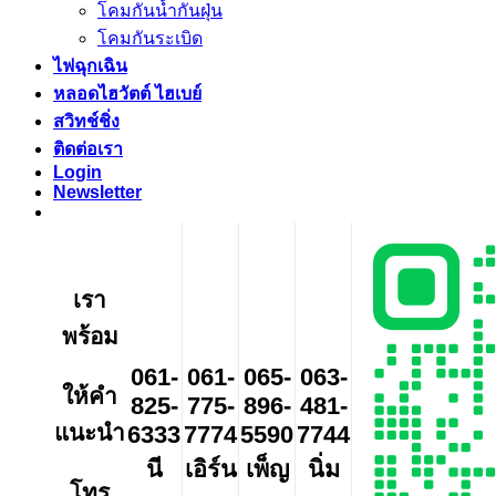
โคมกันน้ำกันฝุ่น
โคมกันระเบิด
ไฟฉุกเฉิน
หลอดไฮวัตต์ ไฮเบย์
สวิทช์ชิ่ง
ติดต่อเรา
Login
Newsletter
เรา
พร้อม
061-
061-
065-
063-
ให้คำ
825-
775-
896-
481-
แนะนำ
6333
7774
5590
7744
นี
เอิร์น
เพ็ญ
นิ่ม
โทร