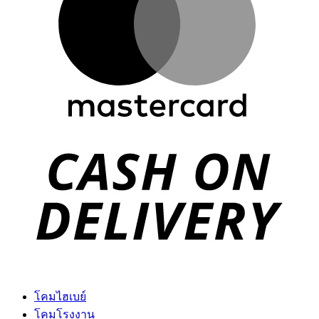
D
โคมไฮเบย์
โคมโรงงาน