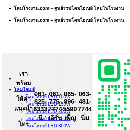
Skip
โคมโรงงาน.com – ศูนย์รวมโคมไฮเบย์ โคมไฟโรงงาน
to
content
โคมโรงงาน.com – ศูนย์รวมโคมไฮเบย์ โคมไฟโรงงาน
เรา
พร้อม
โคมไฮเบย์
061-
061-
065-
063-
โคมไฮเบย์ LED 100W
ให้คำ
825-
775-
896-
481-
โคมไฮเบย์ LED 150W
แนะนำ
6333
7774
5590
7744
โคมไฮเบย์ LED 200W
นี
เอิร์น
เพ็ญ
นิ่ม
โคมไฮเบย์ LED 250W
โทร
โคมไฮเบย์ LED 300W