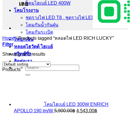
เลย
โคมไฮเบย์ LED 400W
โคมโรงงาน
ชุดรางไฟ LED T8 , ชุดรางไฟ LED T5
โคมกันน้ำกันฝุ่น
โคมกันระเบิด
Home
/
Products tagged “หลอดไฟ LED RICH LUCKY”
ไฟฉุกเฉิน
Filter
หลอดไฮวัตต์ ไฮเบย์
สวิทช์ชิ่ง
Showing all 3 results
ติดต่อเรา
Search
Products
for:
โคมไฮเบย์ LED 300W ENRICH
Original
Current
APOLLO 190 Im/W
5,900.00
฿
4,543.00
฿
price
price
was:
is:
5,900.00฿.
4,543.00฿.