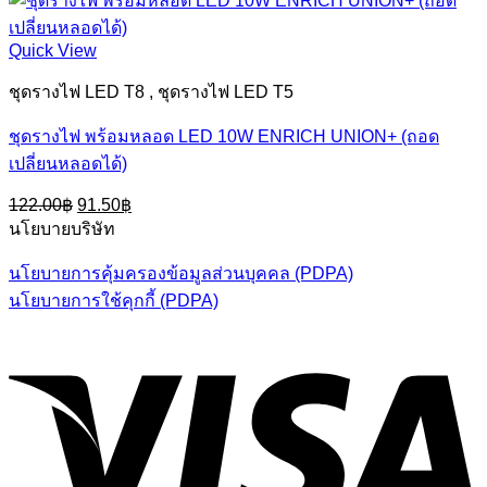
Quick View
ชุดรางไฟ LED T8 , ชุดรางไฟ LED T5
ชุดรางไฟ พร้อมหลอด LED 10W ENRICH UNION+ (ถอด
เปลี่ยนหลอดได้)
Original
Current
122.00
฿
91.50
฿
price
price
นโยบายบริษัท
was:
is:
122.00฿.
91.50฿.
นโยบายการคุ้มครองข้อมูลส่วนบุคคล (PDPA)
นโยบายการใช้คุกกี้ (PDPA)
V