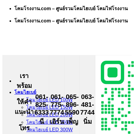
Skip
โคมโรงงาน.com – ศูนย์รวมโคมไฮเบย์ โคมไฟโรงงาน
to
content
โคมโรงงาน.com – ศูนย์รวมโคมไฮเบย์ โคมไฟโรงงาน
เรา
พร้อม
โคมไฮเบย์
061-
061-
065-
063-
โคมไฮเบย์ LED 100W
ให้คำ
825-
775-
896-
481-
โคมไฮเบย์ LED 150W
แนะนำ
6333
7774
5590
7744
โคมไฮเบย์ LED 200W
นี
เอิร์น
เพ็ญ
นิ่ม
โคมไฮเบย์ LED 250W
โทร
โคมไฮเบย์ LED 300W