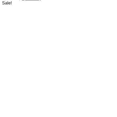
price
price
Sale!
was:
is:
1,380.00฿.
1,062.60฿.