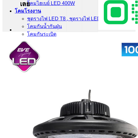
เลย
โคมไฮเบย์ LED 400W
โคมโรงงาน
ชุดรางไฟ LED T8 , ชุดรางไฟ LED T5
โคมกันน้ำกันฝุ่น
โคมกันระเบิด
ไฟฉุกเฉิน
หลอดไฮวัตต์ ไฮเบย์
สวิทช์ชิ่ง
ติดต่อเรา
Search
for: