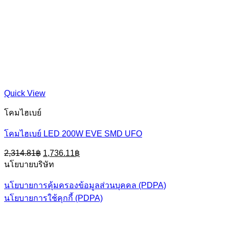
Quick View
โคมไฮเบย์
โคมไฮเบย์ LED 200W EVE SMD UFO
Original
Current
2,314.81
฿
1,736.11
฿
price
price
นโยบายบริษัท
was:
is:
2,314.81฿.
1,736.11฿.
นโยบายการคุ้มครองข้อมูลส่วนบุคคล (PDPA)
นโยบายการใช้คุกกี้ (PDPA)
V