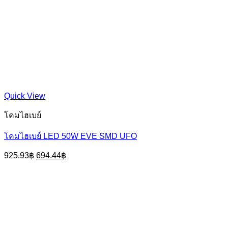
Quick View
โคมไฮเบย์
โคมไฮเบย์ LED 50W EVE SMD UFO
Original
Current
925.93
฿
694.44
฿
price
price
was:
is:
925.93฿.
694.44฿.