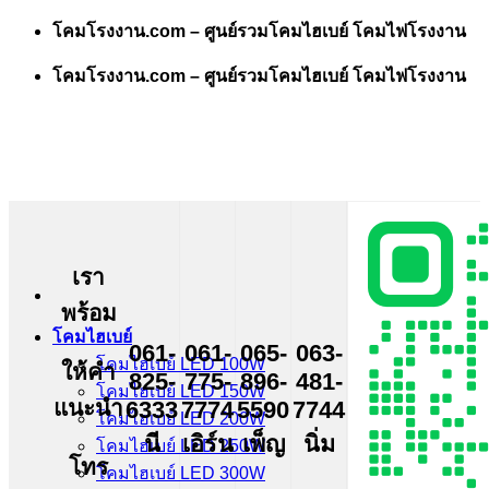
Skip
โคมโรงงาน.com – ศูนย์รวมโคมไฮเบย์ โคมไฟโรงงาน
to
content
โคมโรงงาน.com – ศูนย์รวมโคมไฮเบย์ โคมไฟโรงงาน
เรา
พร้อม
โคมไฮเบย์
061-
061-
065-
063-
โคมไฮเบย์ LED 100W
ให้คำ
825-
775-
896-
481-
โคมไฮเบย์ LED 150W
แนะนำ
6333
7774
5590
7744
โคมไฮเบย์ LED 200W
นี
เอิร์น
เพ็ญ
นิ่ม
โคมไฮเบย์ LED 250W
โทร
โคมไฮเบย์ LED 300W