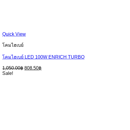
Quick View
โคมไฮเบย์
โคมไฮเบย์ LED 100W ENRICH TURBO
Original
Current
1,050.00
฿
808.50
฿
price
price
Sale!
was:
is:
1,050.00฿.
808.50฿.