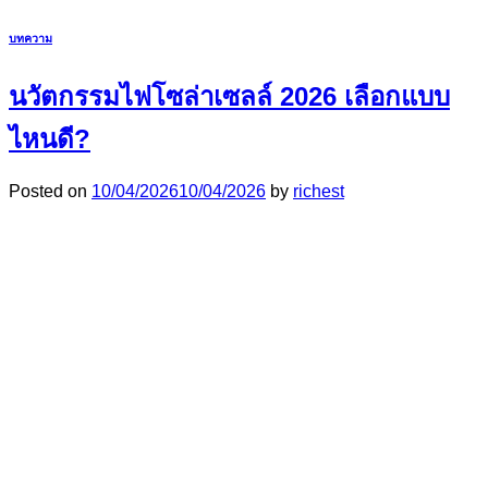
บทความ
นวัตกรรมไฟโซล่าเซลล์ 2026 เลือกแบบ
ไหนดี?
Posted on
10/04/2026
10/04/2026
by
richest