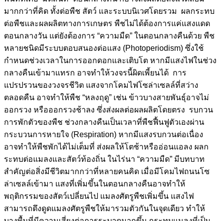
มากกว่าที่คิด ทั้งต่อพืช สัตว์ และระบบนิเวศโดยรวม ผลกระทบ
ต่อพืชและผลผลิตทางการเกษตร พืชไม่ได้ต้องการแค่แสงแดด
ตอนกลางวัน แต่ยังต้องการ “ความมืด” ในตอนกลางคืนด้วย พืช
หลายชนิดมีระบบตอบสนองต่อแสง (Photoperiodism) ซึ่งใช้
กำหนดช่วงเวลาในการออกดอกและเติบโต หากมีแสงไฟในช่วง
กลางคืนเข้ามาแทรก อาจทำให้วงจรนี้ผิดเพี้ยนได้ การ
แปรปรวนของวงจรชีวิต แสงจากโคมไฟโซล่าเซลล์ที่สว่าง
ตลอดคืน อาจทำให้พืช “หลงฤดู” เช่น ข้าวบางสายพันธุ์อาจไม่
ออกรวง หรือออกรวงช้าลง ซึ่งส่งผลต่อผลผลิตโดยตรง รบกวน
การพักตัวของพืช ช่วงกลางคืนเป็นเวลาที่พืชฟื้นฟูตัวเองผ่าน
กระบวนการหายใจ (Respiration) หากมีแสงรบกวนต่อเนื่อง
อาจทำให้พืชพักได้ไม่เต็มที่ ส่งผลให้โตช้าหรืออ่อนแอลง ผลก
ระทบต่อแมลงและสัตว์ท้องถิ่น ในไร่นา “ความมืด” มีบทบาท
สำคัญต่อสิ่งมีชีวิตมากกว่าที่หลายคนคิด เมื่อมีโคมไฟถนนโซ
ล่าเซลล์เข้ามา แสงที่เพิ่มขึ้นในตอนกลางคืนอาจทำให้
พฤติกรรมของสัตว์เปลี่ยนไป แมลงศัตรูพืชเพิ่มขึ้น แสงไฟ
สามารถดึงดูดแมลงศัตรูพืชให้มารวมตัวกันในจุดเดียว ทำให้
บางพื้นที่มีความเสี่ยงต่อการระบาดมากขึ้น กระทบแมลงที่เป็น