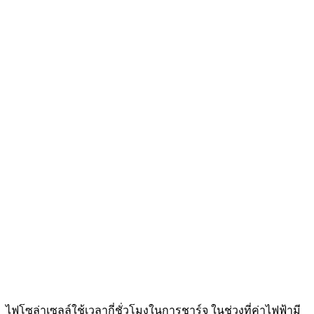
ไฟโซล่าเซลล์ใช้เวลากี่ชั่วโมงในการชาร์จ ในช่วงที่ค่าไฟฟ้ามี