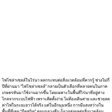
ไฟโซล่าเซลล์ในไร่นา ผลกระทบต่อสิ่งแวดล้อมที่ควรรู้ ช่วงไม่กี่
ปีที่ผ่านมา “ไฟโซล่าเซลล์” กลายเป็นตัวเลือกที่หลายคนในภาค
เกษตรหันมาใช้งานมากขึ้น โดยเฉพาะในพื้นที่ไร่นาที่อยู่ห่าง
ไกลจากระบบไฟฟ้า เพราะติดตั้งง่าย ไม่ต้องเดินสาย และช่วยลด
ค่าไฟในระยะยาวได้จริง แต่ในอีกมุมหนึ่ง การมีแสงสว่างใน
พื้นที่ที่เคย “มืดสนิท” ตอนกลางคืน ก็อาจส่งผลต่อสิ่งแวดล้อม