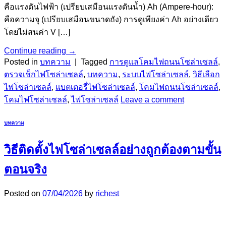
คือแรงดันไฟฟ้า (เปรียบเสมือนแรงดันน้ำ) Ah (Ampere-hour):
คือความจุ (เปรียบเสมือนขนาดถัง) การดูเพียงค่า Ah อย่างเดียว
โดยไม่สนค่า V […]
Continue reading
→
Posted in
บทความ
|
Tagged
การดูแลโคมไฟถนนโซล่าเซลล์
,
ตรวจเช็กไฟโซล่าเซลล์
,
บทความ
,
ระบบไฟโซล่าเซลล์
,
วิธีเลือก
ไฟโซล่าเซลล์
,
แบตเตอรี่ไฟโซล่าเซลล์
,
โคมไฟถนนโซล่าเซลล์
,
โคมไฟโซล่าเซลล์
,
ไฟโซล่าเซลล์
Leave a comment
บทความ
วิธีติดตั้งไฟโซล่าเซลล์อย่างถูกต้องตามขั้น
ตอนจริง
Posted on
07/04/2026
by
richest