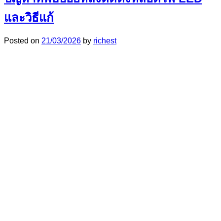
และวิธีแก้
Posted on
21/03/2026
by
richest