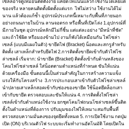
เซลล์อาจดูเหมือนติดตั้งง่าย แค่ยึดให้แน่นแล้วก็ใช้งานได้เลยแต่
ของจริง หลายคนติดตั้งผิดตั้งแต่แรก ไฟไม่สว่าง ใช้งานได้ไม่
นาน แล้วต้องแก้ซ้ำ อุปกรณ์ประเภทนี้เหมาะกับพื้นที่ภายนอก
อย่างถนนภายในบ้าน ลานจอดรถ หรือพื้นที่เปิดโล่ง 1.อุปกรณ์ที่
มีภายในชุด อุปกรณ์หลักมีไม่กี่ชิ้น แต่แต่ละอย่าง “มีหน้าที่ชัด”
และถ้าใช้ผิด หรือมองข้ามไป งานก็พังได้เหมือนกัน ไฟโซล่า
เซลล์ (แบบมีแผงในตัว) ขายึดไฟ (Bracket) น็อตและสกรูสำหรับ
ติดตั้ง เสาเหล็กสำหรับยึดไฟ 2.การติดตั้งขายึดเข้ากับตัวไฟโซ
ล่าเซลล์ เริ่มจาก: นำขายึด (Bracket) ติดตั้งเข้ากับด้านหลังของ
โคมไฟโซล่าเซลล์ ใส่น็อตตามตำแหน่งที่กำหนด ขันให้แน่น
ด้วยเครื่องมือ ขั้นตอนนี้เป็นส่วนสำคัญในการสร้างความแข็ง
แรงให้กับโครงสร้าง 3.การประกอบเสาเข้ากับตัวไฟโซล่าเซลล์
นำปลายเสาเหล็กสอดเข้ากับช่องของขายึด ใช้น็อตยึดล็อกเสา
เข้ากับขายึด ตรวจสอบและขันให้แน่น 4. การติดตั้งไฟโซล่า
เซลล์เข้ากับตำแหน่งใช้งาน ยกชุดโคมไฟถนนโซล่าเซลล์ขึ้นติด
ตั้งในตำแหน่งที่ต้องการ ปรับมุมของไฟให้เหมาะสมกับพื้นที่
ตรวจสอบความมั่นคงของจุดยึดทั้งหมด 5. การเปิดใช้งาน กดปุ่ม
เปิด (ON) บริเวณตัวไฟ ระบบจะเริ่มทำงานอัตโนมัติ โดยเปิดใน