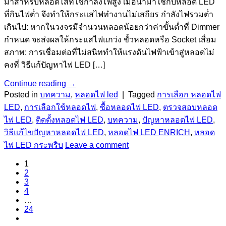
มาสำหรับหลอดไส้ที่ใช้กำลังไฟสูง เมื่อนำมาใช้กับหลอด LED
ที่กินไฟต่ำ จึงทำให้กระแสไฟทำงานไม่เสถียร กำลังไฟรวมต่ำ
เกินไป: หากในวงจรมีจำนวนหลอดน้อยกว่าค่าขั้นต่ำที่ Dimmer
กำหนด จะส่งผลให้กระแสไฟแกว่ง ขั้วหลอดหรือ Socket เสื่อม
สภาพ: การเชื่อมต่อที่ไม่สนิททำให้แรงดันไฟฟ้าเข้าสู่หลอดไม่
คงที่ วิธีแก้ปัญหาไฟ LED […]
Continue reading
→
Posted in
บทความ
,
หลอดไฟ led
|
Tagged
การเลือก หลอดไฟ
LED
,
การเลือกใช้หลอดไฟ
,
ซื้อหลอดไฟ LED
,
ตรวจสอบหลอด
ไฟ LED
,
ติดตั้งหลอดไฟ LED
,
บทความ
,
ปัญหาหลอดไฟ LED
,
วิธีแก้ไขปัญหาหลอดไฟ LED
,
หลอดไฟ LED ENRICH
,
หลอด
ไฟ LED กระพริบ
Leave a comment
1
2
3
4
…
24