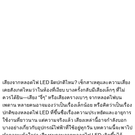
เสียงจากหลอดไฟ LED ผิดปกติไหม? เช็กสาเหตุและความเสี่ยง
เคยสังเกตไหมว่าในห้องที่เงียบ บางครั้งกลับมีเสียงเล็กๆ ที่ไม่
ควรได้ยิน—เสียง “จี่ๆ” หรือเสียงครางเบาๆ จากหลอดไฟบน
เพดาน หลายคนอาจมองว่าเป็นเรื่องเล็กน้อย หรือคิดว่าเป็นเรื่อง
ปกติของหลอดไฟ LED ที่ขึ้นชื่อเรื่องความประหยัดและอายุการ
ใช้งานที่ยาวนาน แต่ความจริงแล้ว เสียงเหล่านี้อาจกำลังบอก
บางอย่างเกี่ยวกับอุปกรณ์ไฟฟ้าที่ใช้อยู่ทุกวัน บทความนี้จะพาไป