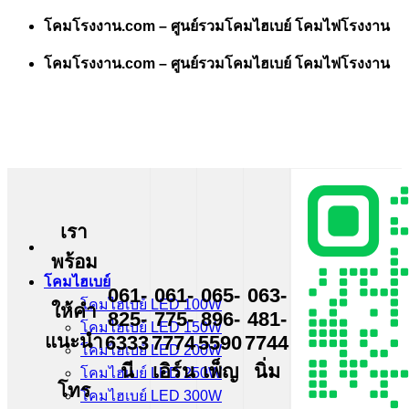
Skip
โคมโรงงาน.com – ศูนย์รวมโคมไฮเบย์ โคมไฟโรงงาน
to
content
โคมโรงงาน.com – ศูนย์รวมโคมไฮเบย์ โคมไฟโรงงาน
เรา
พร้อม
โคมไฮเบย์
061-
061-
065-
063-
โคมไฮเบย์ LED 100W
ให้คำ
825-
775-
896-
481-
โคมไฮเบย์ LED 150W
แนะนำ
6333
7774
5590
7744
โคมไฮเบย์ LED 200W
นี
เอิร์น
เพ็ญ
นิ่ม
โคมไฮเบย์ LED 250W
โทร
โคมไฮเบย์ LED 300W